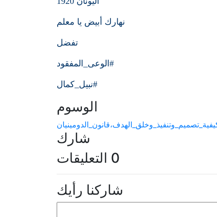
اليونان 1920
نهارك أبيض يا معلم
تفضل
#الوعى_المفقود
#نبيل_كمال
الوسوم
يفية_تصميم_وتنفيذ_وخلق_الهدف،قانون_الدومينيان
شارك
0 التعليقات
شاركنا رأيك