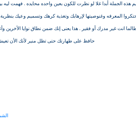
م هذه الجملة أبدا غلا لو نظرت للكون بعين واحده محايده . فهمت ليه 
حتكروا المعرفه وغنوصيتها لإرهابك وتغذية كرهك وتسميم وعيك بنظرية ال
الما انت غير مدرك أو فقير . هذا يعنى إنك ضمن نطاق نوايا الأخرين وأ
حافظ على طهارتك حتى تظل منير لأنك الأن تعيش 
الشم