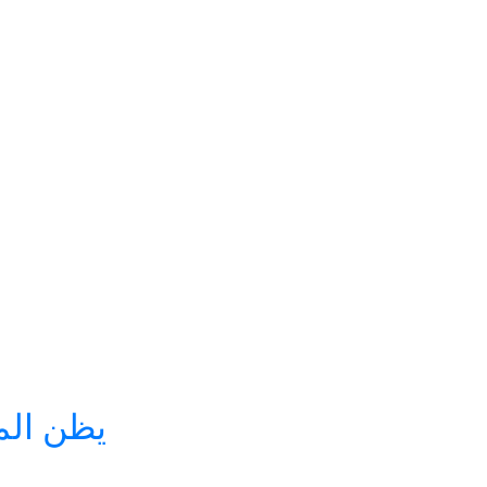
يظن الم