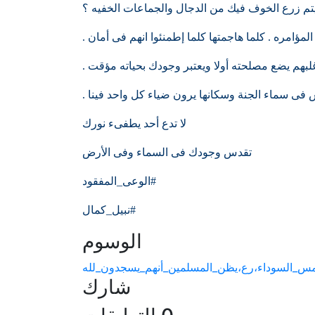
بيتم زرع الخوف فيك من الدجال والجماعات الخفيه ؟
مؤامره . كلما هاجمتها كلما إطمنئوا انهم فى أمان .
غلبهم يضع مصلحته أولا ويعتبر وجودك بحياته مؤقت .
فى سماء الجنة وسكانها يرون ضياء كل واحد فينا .
لا تدع أحد يطفىء نورك
تقدس وجودك فى السماء وفى الأرض
#الوعى_المفقود
#نبيل_كمال
الوسوم
س_السوداء،رع،يظن_المسلمين_أنهم_يسجدون_لله
شارك