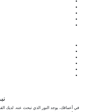
نب
في أعماقك، يوجد النور الذي تبحث عنه. لديك القد