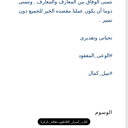
نتمنى الوفاق بين المعازف والمعارف . ونتمنى
دوما أن يكون عملنا مقصده الخير للجميع دون
تمييز .
تحياتى وتقديرى
#الوعى_المفقود
#نبيل_كمال
الوسوم
كتاب_أسرار_أفلاطون،ثقافة_تارتاريا