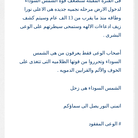
فى الفتره المقبله ستضعف قوة الشمس السوداء
لدخول الارض مرحله نجميه جديده هى الاعلى نورا
وطاقه منذ ما يقرب من 13 الف عام وسيتم كشف
زيف ادعاءات الالهه وستمحى سيطرتهم على الوعى
البشرى .
أصحاب الوعى فقط يعرفون من هى الشمس
السوداء وتحرروا من قوتها الظلاميه التى تتغذى على
الخوف والألم والقرابين الدمويه .
الشمس السوداء هى زحل
اتمنى النور يصل الى سماؤكم
# الوعى المفقود