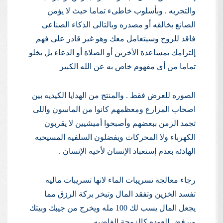
والتجربه . وبأسلوب خاطىء تماما حيث لا يؤمن
الصانع بخالقه أو مصدره وبالتالى الذكاء الصناعى
فاقد للروح وسيتعامل معك وهو غير قادر على فهم
إلتزامك بمساعدة الأخرين أو الصلاة أو الدعاء بل يخلو
تماما من أى مفهوم خاص به عن الله الكبير
الصوره للعرض فقط . والمنتج من الهدايا الكيديه بين
اصحاب المزارع ومعظمهم كانوا من الماسون واللى
تجمد الزمن ببعضهم وأصبحوا أميشيين لا يقربون
الكهرباء ولا المحركات ويفضلون السلفيه المسيحيه
الهادئه بعدم إستعباد الإنسان لأخيه الإنسان .
رجاء معالجة تسريبات الماء لانها تسريبات ماليه
تفسد الخزين وتفقد المال وتبخر بركة الرزق مما
يجعل المال يسب لك 100 مله ويخرج من جيبك وبيتك
ويرفض العوده كالزوجة الغاضبه .