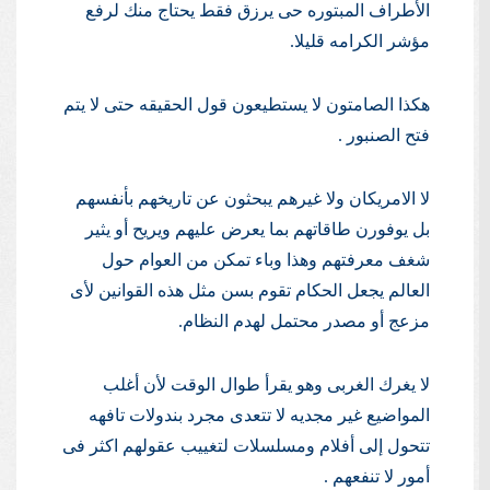
الأطراف المبتوره حى يرزق فقط يحتاج منك لرفع
مؤشر الكرامه قليلا.
هكذا الصامتون لا يستطيعون قول الحقيقه حتى لا يتم
فتح الصنبور .
لا الامريكان ولا غيرهم يبحثون عن تاريخهم بأنفسهم
بل يوفورن طاقاتهم بما يعرض عليهم ويريح أو يثير
شغف معرفتهم وهذا وباء تمكن من العوام حول
العالم يجعل الحكام تقوم بسن مثل هذه القوانين لأى
مزعج أو مصدر محتمل لهدم النظام.
لا يغرك الغربى وهو يقرأ طوال الوقت لأن أغلب
المواضيع غير مجديه لا تتعدى مجرد بندولات تافهه
تتحول إلى أفلام ومسلسلات لتغييب عقولهم اكثر فى
أمور لا تنفعهم .