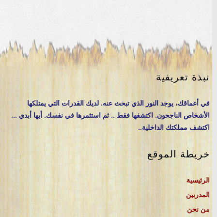
نبذة تعريفية
في أعماقك، يوجد النور الذي تبحث عنه. لديك القدرات التي يمتلكها
الأشخاص الناجحون. اكتشفها فقط .. ثم استثمرها في نفسك. أيها أبدي ...
اكتشف مملكتك الداخلية..
خريطة الموقع
الرئيسية
المدربين
من نحن