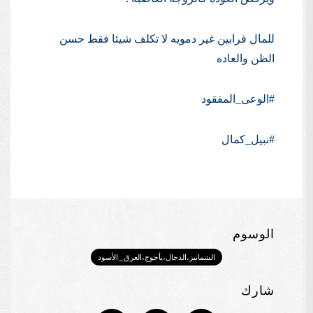
للمال قرابين غير دمويه لا تكلف شيئا فقط حسن
الظن والعاده
#الوعى_المفقود
#نبيل_كمال
الوسوم
الشمانيز،الدجال،يأجوج،العرق_الأسود
شارك