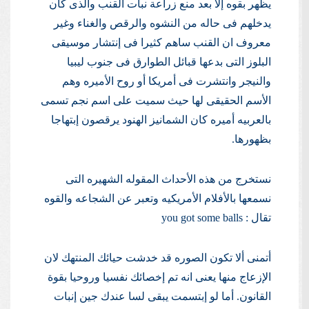
يظهر بقوه إلا بعد منع زراعة نبات القنب والذى كان
يدخلهم فى حاله من النشوه والرقص والغناء وغير
معروف ان القنب ساهم كثيرا فى إنتشار موسيقى
البلوز التى بدعها قبائل الطوارق فى جنوب ليبيا
والنيجر وانتشرت فى أمريكا أو روح الأميره وهم
الأسم الحقيقى لها حيث سميت على اسم نجم تسمى
بالعربيه أميره كان الشمانيز الهنود يرقصون إبتهاجا
بظهورها.
نستخرج من هذه الأحداث المقوله الشهيره التى
نسمعها بالأفلام الأمريكيه وتعبر عن الشجاعه والقوه
تقال : you got some balls
أتمنى ألا تكون الصوره قد خدشت حيائك المنتهك لان
الإزعاج منها يعنى انه تم إخصائك نفسيا وروحيا بقوة
القانون. أما لو إبتسمت يبقى لسا عندك جين إنبات