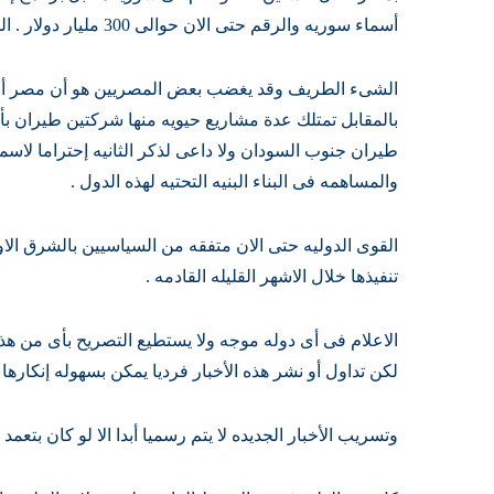
أسماء سوريه والرقم حتى الان حوالى 300 مليار دولار . السماح لسوريا بتصدير البترول لأول مره .
بالمقابل تمتلك عدة مشاريع حيويه منها شركتين طيران بأ
طيران جنوب السودان ولا داعى لذكر الثانيه إحتراما لاسم
والمساهمه فى البناء البنيه التحتيه لهذه الدول .
القوى الدوليه حتى الان متفقه من السياسيين بالشرق الا
تنفيذها خلال الاشهر القليله القادمه .
الاعلام فى أى دوله موجه ولا يستطيع التصريح بأى من هذه
لكن تداول أو نشر هذه الأخبار فرديا يمكن بسهوله إنكارها 
وتسريب الأخبار الجديده لا يتم رسميا أبدا الا لو كان بتعمد