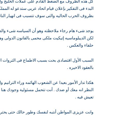
كل هذه الظروف مع الضغط القادم على عملات الخليج وال
البدء فى التفكير بإعلان قيام اتحاد عربى ستدعو له الممل
بظروف الحرب الحاليه والتى سوف تتسبب فى انهيار الناتو 
يوجد شىء هام رجاء ملاحظته وهو أن السياسه شىء والد
لكن الديبلوماسيه إتيكيت ملكى محمى بالقانون الدولى وه
حلفاء والعكس .
السبب الأول اقتصادى بحت بسبب الاطماع فى الثروات الطب
بالعقود الاخيره .
هكذا تدار الأمور بعيدا عن الشعوب الهائمه وراء الترانيم و
النظر انه معك أو ضدك . أنت تتحمل مسئولية وجودك هنا .
تعيش فيه .
وانت عزيزى المواطن أنتبه لنفسك وطور حالك حتى يحترمك 