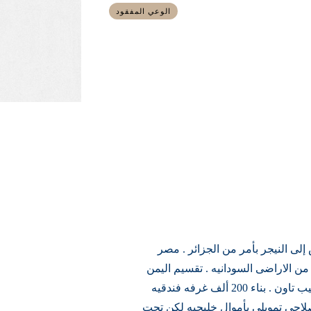
الوعي المفقود
لى النيجر بأمر من الجزائر . مصر
 الاراضى السودانيه . تقسيم اليمن
الى بلدين كما كانت . إستكمال مشروع طريق القاهره - كيب تاون . بناء 200 ألف غرفه فندقيه
امج إصلاحى تمويلى بأموال خليجيه لكن تحت