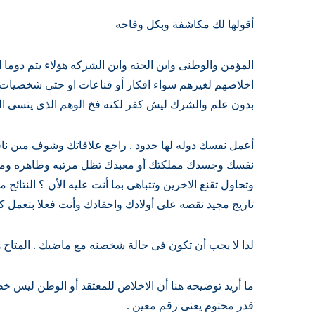
أقولها لك مكاشفة وبكل وقاحه
المؤمن والوطنى وابن الحته وابن الشركه هؤلاء يتم دوما 
اخلاصهم لغيرهم سواء افكار أو قناعات او حتى شخصيات 
بدون علم والشرك ليش كفر لكنه فخ الوهم الذى ينسى الم
أعمل نفسك دوله لها حدود . راجع علاقاتك وشوف مين ناف
نفسك وجسدك مملكتك أو معبدك تظل مرتبه وطاهره ومجل
وتحاول تقنع الاخرين وتتباهى بما أنت عليه الأن ؟ النتائج
تاريج مجيد تقصه على أولادك واحفادك وأنت فعلا بتعمل كدا
لذا لا يجب أن تكون فى حالة شخصنه مع ماضيك . المتاح هو
ما أريد توضيحه هنا أن الاخلاص للمعتقد أو الوطن ليس 
قدر محتوم يعنى رقم معين .