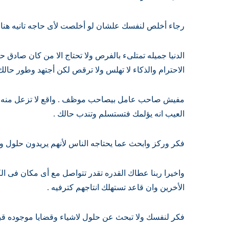
رجاء أخلص لنفسك علشان لو أخلصت لأى حاجه تانيه هنا
الدنيا جميله تمتلىء بالفرص ولا تحتاج الا من كان صادق 
الاحترام والذكاء لا تهلس ولا ترقص لكن أجتهد وطور حالك
مفيش صاحب عامل بيصاحب موظف . واقع لا تزعل منه وا
العيب انه يؤلمك فتستسلم وتندب حالك .
فكر وركز وابحث عما يحتاجه الناس لأنهم يريدون حلول و
واخيرا ربنا عطاك القدره تقدر تتواصل مع أى مكان فى ال
الأخرين وان قاعد تستهلك انتاجهم كترفيه .
فكر لنفسك ولا تبحث عن حلول لاشياء وقضايا موجوده ق