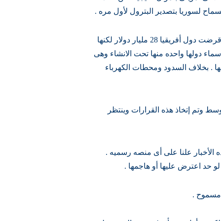
الشىء الطريف وقد يغضب بعض المصريين هو أن مصر أقرضت دول أفريقيا 28 مليار دولار لكنها
سماء دولها واحده منها تحت الانشاء وهى
ها . بخلاف السدود ومحطات الكهرباء
وسط وتم إتخاذ هذه القرارات وينتظر
 الأخبار علنا على أى منصه رسميه .
لو حد اعترض عليها أو هاجمها .
 مسموح .