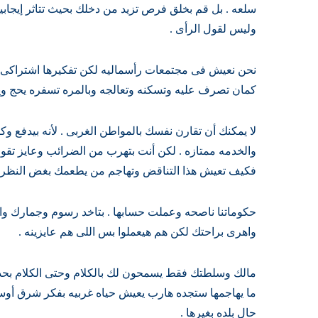
سلعه . بل قم بخلق فرص تزيد من دخلك بحيث تتاثر إيجابي
وليس لقول الرأى .
نحن نعيش فى مجتمعات رأسماليه لكن تفكيرها اشتراكى .
كمان تصرف عليه وتسكنه وتعالجه وبالمره تسفره يحج وي
لا يمكنك أن تقارن نفسك بالمواطن الغربى . لأنه بيدفع 
والخدمه ممتازه . لكن أنت بتهرب من الضرائب وعايز تقول
فكيف تعيش هذا التناقض وتهاجم من يطعمك بغض النظر 
حكوماتنا ناصحه وعملت حسابها . بتاخد رسوم وجمارك و
واهرى براحتك لكن هم هيعملوا بس اللى هم عايزينه .
مالك وسلطتك فقط يسمحون لك بالكلام وحتى الكلام بحدو
ما يهاجمها ستجده هارب يعيش حياه غربيه بفكر شرق أ
حال بلده بغيرها .