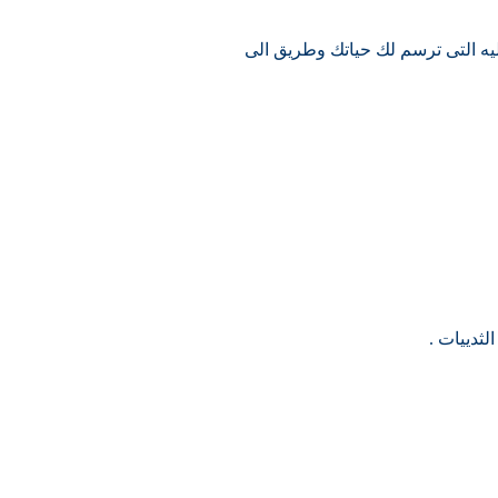
قليه التى ترسم لك حياتك وطريق الى
ثدييات .