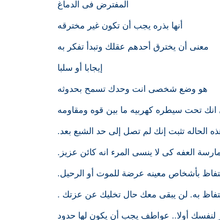
المفترض فى الدماغ
أنها بذره يجب أن تكون غير مخترقه
معنى أن يخترق أحدهم عقلك وتبدأ تفكر به
إيجابا أو سلبا
هو وضع شخصى انت وحدك تسمح بحدوثه
 انك تحت سيطره كهربيه ما بين قوه ومقاومه
ه الحاله تثبت إنك لم تصل إلى حد الشبع بعد.
ارسة العفه كى لا ينسى المرء انه كائن عزيز.
فاظ بأشخاص معينه عرضة للموت أو الرحيل.
لإحتفاظ به. لن يبقى معك حال تخليك عن عزتك .
ر لنفسك أولا.. عواطف يجب أن يكون لها حدود