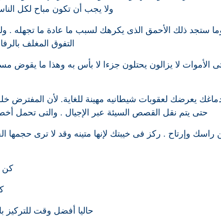
ولا يجب أن تكون مباح لكل الناس
دوما ستجد ذلك الأحمق الذى يكرهك لسبب ما عادة ما تجهله . و
التفوق المغلف بالرفاه
حتى الأموات لا يزالون يحتلون جزءا لا بأس به وهذا ما يقوض 
اغك يعرضك لعقوبات شيطانيه مهينة للغاية. لأن المفترض خ
حتى يتم نقل القصص السيئة عبر الإجيال . والتى تحمل أخطاء
راسك وإرتاح . ركز فى خيبتك لإنها متينه وقد لا ترى حجمها 
كن ن
كل
حاليا أفضل وقت للتركيز ب