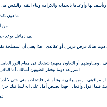
سف لها وأوعدها بالحمايه والكرامه وبناء الثقه. والنفس هى ا
ما دون ذلك
من أ
لف دماغك بوعد جمي
. دوما هناك غرض غريزى أو عقائدى . هذا يعنى أن المصلحة ت
. ومقاومتهم أو التعاون معهم! بتضعك فى مقام الثور العامل
المزرعه دوما بيختار الطيبيين أمثالك. أما الب
او مراقبنى . ومن يرانى سوء أو شر فليتخلص منى حتى لا أدركه
 فيما اقول وأفعل ! فهذا بصيص أمل على انه لسا فيك جزء من
قد