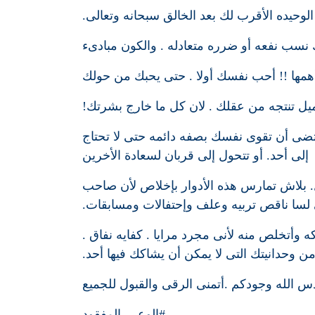
لوحيده الأقرب لك بعد الخالق سبحانه وتعالى.
 نسب نفعه أو ضرره متعادله . والكون مبادىء
همها !! أحب نفسك أولا . حتى يحبك من حولك
ل تنتجه من عقلك . لان كل ما خارج بشرتك!
قتضى أن تقوى نفسك بصفه دائمه حتى لا تحتاج
إلى أحد. أو تتحول إلى قربان لسعادة الأخرين
. بلاش تمارس هذه الأدوار بإخلاص لأن صاحب
اقى لسا ناقص تربيه وعلف وإحتفالات ومسابقات.
 وأتخلص منه لأنى مجرد مرايا . كفايه نفاق .
 وحدانيتك التى لا يمكن أن يشاكك فيها أحد.
س الله وجودكم .أتمنى الرقى والقبول للجميع
#الوعى_المفقود