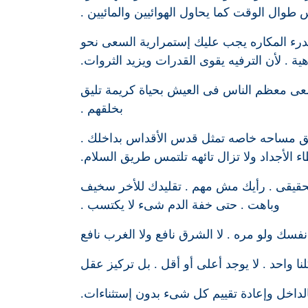
 طوال الوقت كما يحاول الهوائيين والمائيين .
لدرء المكاره يجب عليك إستمرارية السعى نحو
ية . لأن الترفيه يقوى القدرات ويزيد الثروات.
مسعى معظم الناس فى العيش بحياة كريمة تليق
بخلقهم .
لق مساحه خاصه تمثل قدس الأقداس بداخلك .
 الأجداد ولا تزال تائهه تلتمس طريق السلام.
الحقيقى . رأيك مش مهم . تقليدك للأخر سخيف
وباهت . حتى خفة الدم شىء لا يكتسب .
فسك ولو مره . لا الشرق نافع ولا الغرب نافع
نا واحد . لا يوجد أعلى أو أقل . بل تركيز عقل
الداخل وإعادة تقييم كل شىء بدون إستثناءات.