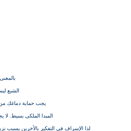
بالمعنى
الشبع ليس
يجب حماية دماغك من 
المبدا الملكى بسيط. لا ي
لذا الإسراف فى التفكير بالأخرين يسبب نز