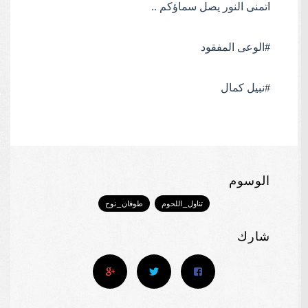
اتمنى النور يصل سماؤكم ..
#الوعى
المفقود
#نبيل
كمال
الوسوم
تناول_اللحوم
طوفان_نوح
شارك