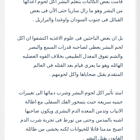
قامت بعض الكائنات بتعلم البشر اكل لحوم اعدائها
من البشر وهو ما زال ساريا حتى الأن فى بعض
القبائل فى جنوب السودان واوغندا والبرازيل .
بل ان بعض الباحثين فى علوم الاغذيه اكتشفوا ان اكل
لحم البشر يعطى لصاحبه قدرات السمع والبصر
والشم تفوق المعدل الطبيعى بخلاف القوه العضليه
الهائله وهو ما يعزى قيام بعد القتله فى العالم
المتقدم بقتل ضحاياها واكل لحومهم .
امتد تأثير اكل لحوم البشر وشرب دمائها الى تغييرات
جينيه سريعه حيث يتمحور الفك السفلى مع اطالة
الانياب وتدمن المعده الدم البشرى ويكون صاحبها
اشبه بالمدمن وحتى من تورط فى تجربة شرب الدم
اصبح مدمنا قاتلا للحيوانات لكنه يخشى من طائلة
القانون بقتل البشر .