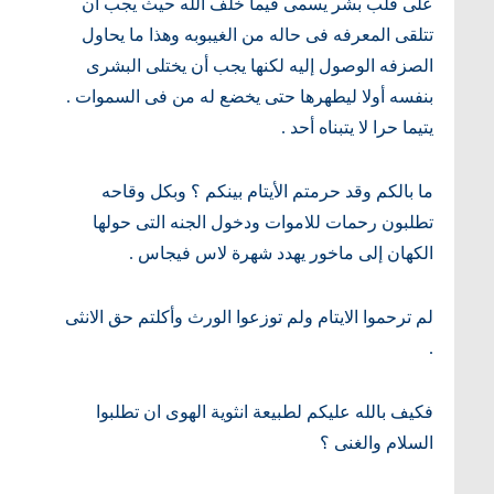
على قلب بشر يسمى فيما خلف الله حيث يجب أن
تتلقى المعرفه فى حاله من الغيبوبه وهذا ما يحاول
الصزفه الوصول إليه لكنها يجب أن يختلى البشرى
بنفسه أولا ليطهرها حتى يخضع له من فى السموات .
يتيما حرا لا يتبناه أحد .
ما بالكم وقد حرمتم الأيتام بينكم ؟ وبكل وقاحه
تطلبون رحمات للاموات ودخول الجنه التى حولها
الكهان إلى ماخور يهدد شهرة لاس فيجاس .
لم ترحموا الايتام ولم توزعوا الورث وأكلتم حق الانثى
.
فكيف بالله عليكم لطبيعة انثوية الهوى ان تطلبوا
السلام والغنى ؟