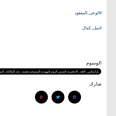
#الوعى_المفقود
#نبيل_كمال
الوسوم
بارادوكس_اللغه_الانجليزيه،الفرس،الروم،اليهوديه،المسيحيه،هضبة_نجد،الملائكه_الساقطه
شارك