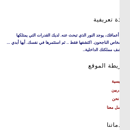
ة تعريفية
عماقك، يوجد النور الذي تبحث عنه. لديك القدرات التي يمتلكها
خاص الناجحون. اكتشفها فقط .. ثم استثمرها في نفسك. أيها أبدي ...
ف مملكتك الداخلية..
يطة الموقع
يسية
ربين
نحن
ل معنا
اتنا