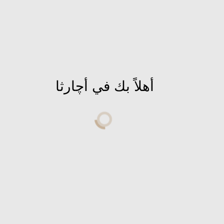
الجهاد المقدس وأنسى الجنه لأنك ممكن تصنعها هنا
لو أردت .
اتمنى النور يصل سماؤكم
# الوعى المفقود
أهلاً بك في أچارثا
# انتهاء عصر الظلام
# نبيل كمال
الوسوم
بوابات_النجوم