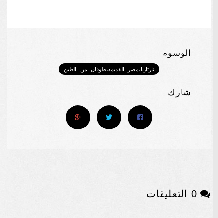
الوسوم
تارتاريا،مصر_القديمه،طوفان_من_الطين
شارك
0 التعليقات