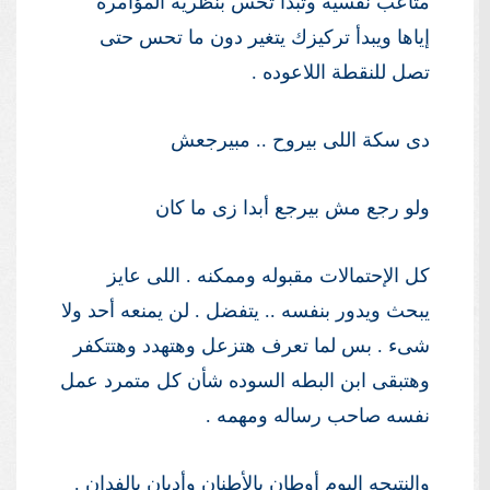
متاعب نفسيه وتبدأ تحس بنظرية المؤامره
إياها ويبدأ تركيزك يتغير دون ما تحس حتى
تصل للنقطة اللاعوده .
دى سكة اللى بيروح .. مبيرجعش
ولو رجع مش بيرجع أبدا زى ما كان
كل الإحتمالات مقبوله وممكنه . اللى عايز
يبحث ويدور بنفسه .. يتفضل . لن يمنعه أحد ولا
شىء . بس لما تعرف هتزعل وهتهدد وهتتكفر
وهتبقى ابن البطه السوده شأن كل متمرد عمل
نفسه صاحب رساله ومهمه .
والنتيجه اليوم أوطان بالأطنان وأديان بالفدان .