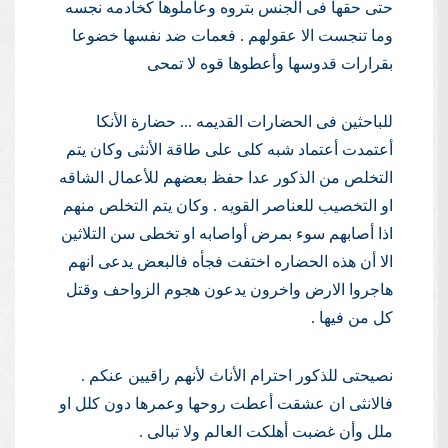
حتى حقها فى الجنس بتروه وعاملوها كخادمه نجسه
وما تنجست الا عقولهم . فعمات ضد نفسها خضوعا
بقرارات قدوسها وأعطوها قوه لا تمحى
للباحثين فى الحضارات القديمه ... حضارة الأنكا
أعتمدت أعتماد شبه كلى على طاقة الأنثى وكان يتم
التخلص من الذكور عدا حفظ بعضهم للأعمال الشاقه
او التخصيب للعناصر القويه . وكان يتم التخلص منهم
اذا أصابهم سوء بمرض أواصابه او تخطى سن التلاثين
الا أن هذه الحضاره اختفت فجأه فالبعض يدعى انهم
هاجروا الارض واخرون يدعون هجوم الزواحف وقتل
كل من فيها .
نصيحتى للذكور احترام الأناث لأنهم راقيين عنكم .
فالانثى ان عشقت أعطت روحها وعمرها دون كلل او
ملل وأن غضبت أهلكت العالم ولا تبالى .