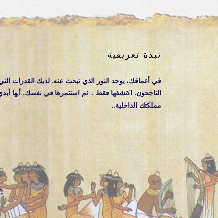
نبذة تعريفية
في أعماقك، يوجد النور الذي تبحث عنه. لديك القدرات التي
الناجحون. اكتشفها فقط .. ثم استثمرها في نفسك. أيها أبدي
مملكتك الداخلية..
Agartha Academy