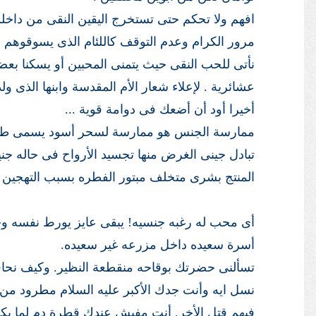
افهم ولا تحكم حتى تستخرج اليقين النقى من داخلك
مرور الكرام وعدم التوقف كاللئام الذى يسوقوهم ال
نأتى للحب النقى حيث يتمنى المحبين أو يسكنا ب
عشائرية . لإعلاء شعار الأم المقدسة وابنها الذى و
أخيرا أود أن أضعك فى دوامة قوية ...
ممارسة الجنس هو ممارسة لسحر أسود يسمى طقس
تبادل جينى الغرض منها تجسيد الأرواح فى حاله جن
المنتج بشرى متخلف مبتور الفطره بسبب التهجين و
أى محب له رغبه جنسيه! يبقى عايز يورط نفسه وحب
أسرة سعيده داخل مزرعه غير سعيده.
تسألنى حضرتك بوقاحه منقطعة النظير. وكيف نحا
نسل ايه وأنت جدك الأكبر عليه السلام مطرود من 
فيهم قتل الأخر. أنت مفيش عندك قطرة دم لما 