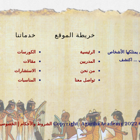
خريطة الموقع
خدماتنا
 يمتلكها الأشخاص
الرئيسية
الكورسات
 ... اكتشف
المدربين
مقالات
من نحن
الاستشارات
تواصل معنا
المناسبات
© 2022 Copyright : 
الشروط والأحكام
| الخصوصي