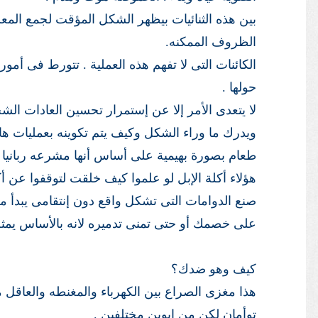
بين هذه الثنائيات بيظهر الشكل المؤقت لجمع المع
الظروف الممكنه.
الكائنات التى لا تفهم هذه العملية . تتورط فى أمو
حولها .
لا يتعدى الأمر إلا عن إستمرار تحسين العادات ا
ويدرك ما وراء الشكل وكيف يتم تكوينه بعمليات ها
طعام بصورة بهيمية على أساس أنها مشرعه ربانيا .
هؤلاء أكلة الإبل لو علموا كيف خلقت لتوقفوا عن أكل
صنع الدوامات التى تشكل واقع دون إنتقامى يبدأ من
على خصمك أو حتى تمنى تدميره لانه بالأساس يم
كيف وهو ضدك؟
هذا مغزى الصراع بين الكهرباء والمغنطه والعاقل م
توأمان لكن من ابوين مختلفين .