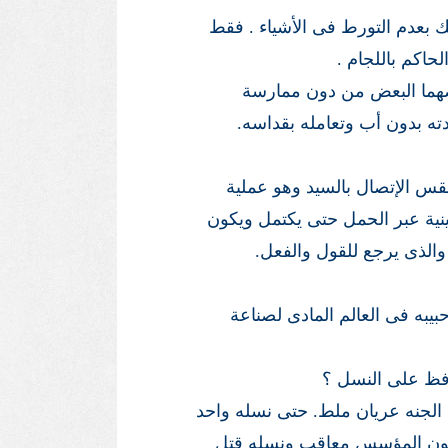
 بعدم التورط فى الأشياء . فقط
حاكم باللجام .
عضهما البعض من دون ممارسة
لدته بدون أب وتعامله بقداسه.
 الإتصال بالسيد وهو عملية
ينية عبر الحمل حتى يكتمل ويكون
الذى يرجع للقول والفعل.
يبه فى العالم المادى لصناعة
فظ على النسل ؟
الجنه عريان ملط. حتى نسله واحد
يكون المؤسس معاقب ونسله قتل