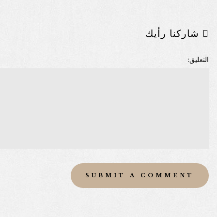
شاركنا رأيك
التعليق: