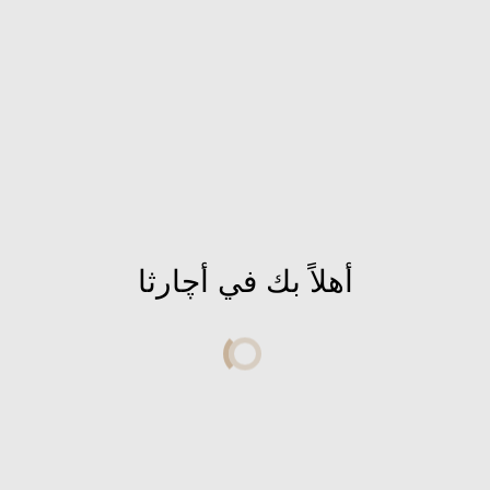
لذا فعليا . هذه الاشياء لا يمكن كشفها للناس ولو
الدرر إرثا بشريا من يصل إليه . يتركه مكانه كما ه
أن يعف المرء الكشف عنه
ليس كل ما يعرف. يقال . وليس كل ما يقال . معر
الامر ببساطه . ان الأسلاف لم يكونوا متخلفيين أو 
أهلاً بك في أچارثا
وتقنيات يعجز العلم العلمانى الحالى عن قبولها 
وعجزه عن تفسيرها .
لهذا دوما ستجد الدول التى تحتوى على حضارات ع
ينفضح العقل الغربى الذى نهب ما تم إنتاجه بواسطة
ستدركه شعوبهم قريبا وسيكون خسرانا عظيما لهم 