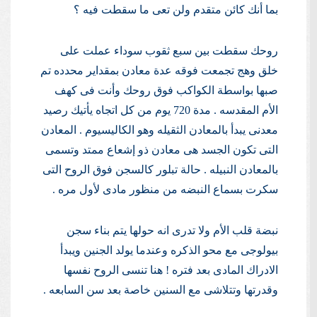
بما أنك كائن متقدم ولن تعى ما سقطت فيه ؟
روحك سقطت بين سبع ثقوب سوداء عملت على
خلق وهج تجمعت فوقه عدة معادن بمقداير محدده تم
صبها بواسطة الكواكب فوق روحك وأنت فى كهف
الأم المقدسه . مدة 720 يوم من كل اتجاه يأتيك رصيد
معدنى يبدأ بالمعادن الثقيله وهو الكاليسيوم . المعادن
التى تكون الجسد هى معادن ذو إشعاع ممتد وتسمى
بالمعادن النبيله . حالة تبلور كالسجن فوق الروح التى
سكرت بسماع النبضه من منظور مادى لأول مره .
نبضة قلب الأم ولا تدرى انه حولها يتم بناء سجن
بيولوجى مع محو الذكره وعندما يولد الجنين ويبدأ
الادراك المادى بعد فتره ! هنا تنسى الروح نفسها
وقدرتها وتتلاشى مع السنين خاصة بعد سن السابعه .