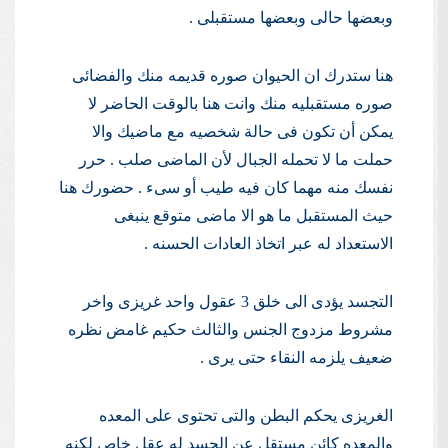
وبعضها حالى وبعضها مستقبلى .
هنا ستدرك ان الحيوان صوره قديمه منك والفضائى
صوره مستقبليه منك وانت هنا بالوقت الحاضر لا
يمكن أن تكون فى حالة شخصيه مع ماضيك والا
حملت ما لا تحمله الجبال لأن الماضى صلب . حرر
نفسك منه مهما كان فيه طيب أو سىء . حضورك هنا
حيث المستقبل ما هو الا ماضى متوقع ينبغى
الاستعداد له عبر اتخاذ العادات الحسنه .
التجسد يؤدى الى خلق 3 عقول واحد غريزى واخر
مشروط مزدوج الجنس والثالث حكيم غامض نظره
ضعيف يلزمه النقاء حتى يرى .
الغريزى يحكم البطن والتى تحتوى على المعده
والمعده كائن مستقل عن الجسد له عقل خاص لكنه