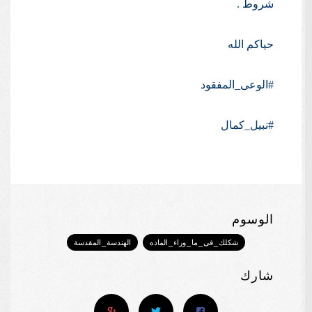
شروط .
حياكم الله
#الوعى_المفقود
#نبيل_كمال
الوسوم
شكلك_فى_ما_وراء_الماده
الهندسة_المقدسة
شارك