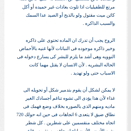
مرتع للطفيليات اذا تلوث بعادات غير حميده أو أكل
كائن ميت مقتول ولو بالذبح أو الصيد عدا السمك
والسبب الذاكره .
الروح يجب أن تدرك ان الماده تحتوى على ذاكره
وخير ذاكره موجوده فى النباتات لأنها غنيه بالأحماض
النوويه وهى أشد ما يلزم للبشر كى يسارع دخوله فى
الحاله البشريه . لأن الانسان لا يقتل مهما كانت
الاسباب حتى ولو تهديد .
لا يمكن لشكل أن يقوم بتدمير شكل أو تحويله الى
غذاء لأن هذا يؤدى الى تشوه تناغم أجسادك الغير
ماديه ومنهم الذى بالصوره بخلاف وضع فهمك فى
نطاق ضيق لا يتعدى 6 اتجاهات فى حين انه حولك 720
اتجاه مختلف منقسمين على شطرين . كل شطر
يشبه الأتون والأتون إناء له حافه مستقيمه وقاع