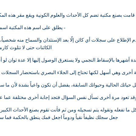
ية قامت بصنع مكتبة تضم كل الأحداث والعلوم الكونية ويقع مقر هذه ا
- يطلق على اسم هذه المكتبة اسم
م الإطلاع على سجلات أي كائن إلّا بعد الإستئذان والسماح منه شخصياً
الكائنات حتى لا تتلوث كار
ة أشهرها بالإسقاط النجمي ولا يستغرق الوصول إليها إلا عدة ثوان لو أخ
 أخرى وهي أسهل لكنها تحتاج إلى الجلاء البصري باستحضار السجلات إل
اتك الحالية وحيواتك السابقة، يفضل أن تكون واعياً بشدة لأن ما ست
 وقد تعود مرة أخرى تسأل نفس السؤال فتجد إجابة أخرى مختلفة عما عرف
ّ كل ما تفعله وتقوله يتم تسجيله ومن ثم فأنت تقوم بصنع الأحداث الكبي
جعل سجلك نظيفاً نقياً ودوماً اجعل فمك ينطق بالحكمة فما ست